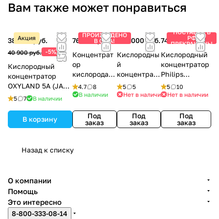
Вам также может понравиться
ПОСТАВКИ В
ПРОИЗВЕДЕНО
Акция
РФ
38 900 руб.
76 900 руб.
149 000 руб.
74 500 руб.
В США!
ПРЕКРАЩЕНЫ
-5%
40 900 руб.
Концентрат
Кислородны
Кислородный
ор
й
концентратор
Кислородный
кислорода
концентрато
Philips
концентратор
Nidek Mark 5
р Bitmos
Respironics
OXYLAND 5A (JAY-
4.7
8
5
5
5
10
Nuvo Lite
OXY 6000 6L
EverFlo
В наличии
Нет в наличии
Нет в наличии
5A) с
5
7
В наличии
газоанализатором
Под
Под
Под
В корзину
заказ
заказ
заказ
Назад к списку
О компании
Помощь
Это интересно
8-800-333-08-14