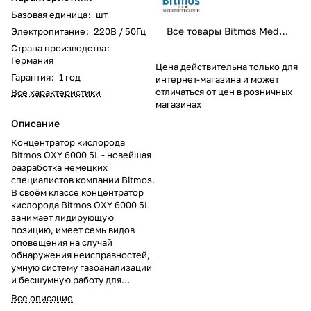
Базовая единица
:
шт
Все товары Bitmos Medizintechnik GmbH
Электропитание
:
220В / 50Гц
Страна производства
:
Германия
Цена действительна только для
Гарантия
:
1 год
интернет-магазина и может
отличаться от цен в розничных
Все характеристики
магазинах
Описание
Концентратор кислорода
Bitmos OXY 6000 5L - новейшая
разработка немецких
специалистов компании Bitmos.
В своём классе концентратор
кислорода Bitmos OXY 6000 5L
занимает лидирующую
позицию, имеет семь видов
оповещения на случай
обнаружения неисправностей,
умную систему газоанализации
и бесшумную работу для
комфортной терапии.
Все описание