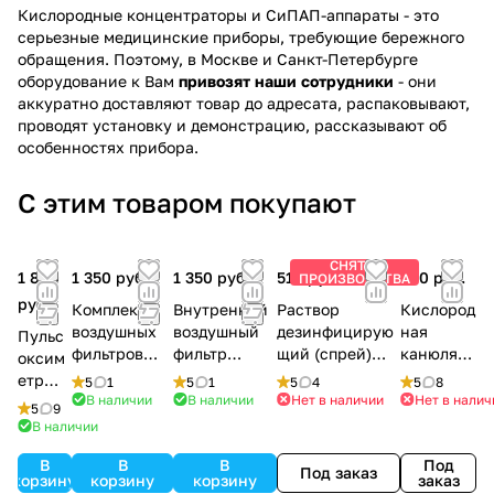
Кислородные концентраторы и СиПАП-аппараты - это
серьезные медицинские приборы, требующие бережного
обращения. Поэтому, в Москве и Санкт-Петербурге
оборудование к Вам
привозят наши сотрудники
- они
аккуратно доставляют товар до адресата, распаковывают,
проводят установку и демонстрацию, рассказывают об
особенностях прибора.
С этим товаром покупают
СНЯТ С
1 890
1 350 руб.
1 350 руб.
510 руб.
300 руб.
ПРОИЗВОДСТВА
руб.
Комплект
Внутренний
Раствор
Кислород
воздушных
воздушный
дезинфицирую
ная
Пульс
фильтров
фильтр
щий (спрей)
канюля
оксим
Bitmos OXY
Bitmos OXY
OXYGEN PLUS,
назальна
етр
5
1
5
1
5
4
5
8
6000
6000
150 мл.
я 2 м
В наличии
В наличии
Нет в наличии
Нет в налич
MD300
5
9
C2
В наличии
В
В
В
Под
Под заказ
корзину
корзину
корзину
заказ