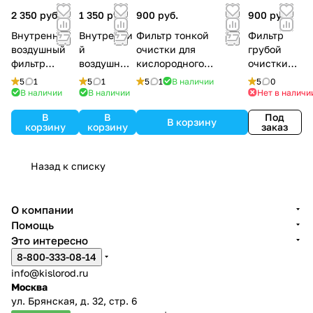
2 350 руб.
1 350 руб.
900 руб.
900 руб.
Внутренний
Внутренни
Фильтр тонкой
Фильтр
воздушный
й
очистки для
грубой
фильтр
воздушный
кислородного
очистки
Philips
фильтр
концентратора Армед
для
5
1
5
1
5
1
В наличии
5
0
Respironics
Bitmos OXY
8F-5, 7F-3L, 7F-5L, 7F-
Invacare
В наличии
В наличии
Нет в наличи
EverFlo
6000
8L, 7F-10L
PerfectO2
В
В
Под
В корзину
корзину
корзину
заказ
Назад к списку
О компании
Помощь
Это интересно
8-800-333-08-14
info@kislorod.ru
Москва
ул. Брянская, д. 32, стр. 6