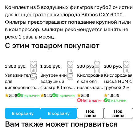
Комплект из 5 воздушных фильтров грубой очистки
для
концентратора кислорода Bitmos OXY 6000
.
Фильтры предотвращают попадание крупной пыли
в компрессор. Фильтры рекомендуется менять не
реже 1 раза в месяц.
С этим товаром покупают
1 300 руб.
1 350 руб.
300 руб.
300 руб.
Увлажнитель
Внутренний
Кислородна
Кислородная
для
воздушный
я канюля
маска HUM с
кислородного
фильтр Bitmos
назальная 2
трубкой 2 м
концентратора
OXY 6000
м
5
6
В наличии
5
1
В наличии
5
8
4.8
5
Нет в наличии
В наличии
Под
Под
В корзину
В корзину
заказ
заказ
Вам также может понравиться