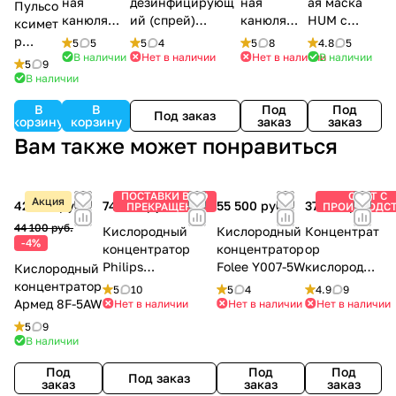
ная
дезинфицирующ
ная
ая маска
Пульсо
канюля
ий (спрей)
канюля
HUM с
ксимет
назальная
OXYGEN PLUS,
назальная
трубкой 2 м
р
5
5
5
4
5
8
4.8
5
5 м
150 мл.
2 м
В наличии
Нет в наличии
Нет в наличии
В наличии
MD300
5
9
C2
В наличии
В
В
Под
Под
Под заказ
корзину
корзину
заказ
заказ
Вам также может понравиться
ПОСТАВКИ В РФ
СНЯТ С
Акция
42 500 руб.
74 500 руб.
55 500 руб.
37 900 руб.
ПРЕКРАЩЕНЫ
ПРОИЗВОДС
44 100 руб.
Кислородный
Кислородный
Концентрат
-4%
концентратор
концентратор
ор
Philips
Folee Y007-5W
кислорода
Кислородный
Respironics
Армед 8F-5
концентратор
5
10
5
4
4.9
9
EverFlo
Армед 8F-5AW
Нет в наличии
Нет в наличии
Нет в наличии
5
9
В наличии
Под
Под
Под
Под заказ
заказ
заказ
заказ