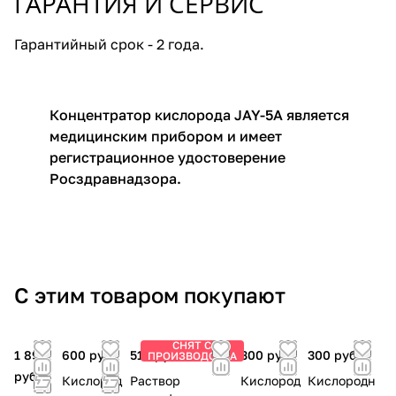
ГАРАНТИЯ И СЕРВИС
Гарантийный срок - 2 года.
Концентратор кислорода JAY-5A является
медицинским прибором и имеет
регистрационное удостоверение
Росздравнадзора.
С этим товаром покупают
СНЯТ С
1 890
600 руб.
510 руб.
300 руб.
300 руб.
ПРОИЗВОДСТВА
руб.
Кислород
Раствор
Кислород
Кислородн