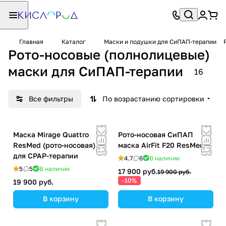
Главная
Каталог
Маски и подушки для СиПАП-терапии
Рото-носовые (полнолицевые)
маски для СиПАП-терапии
16
Все фильтры
По возрастанию сортировки
Маска Mirage Quattro
Рото-носовая СиПАП
ResMed (рото-носовая)
маска AirFit F20 ResMed
для CPAP-терапии
4.7
6
В наличии
5
5
В наличии
17 900 руб.
19 900 руб.
-10%
19 900 руб.
В корзину
В корзину