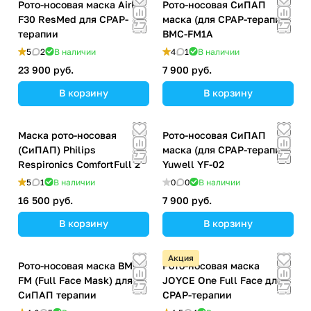
Рото-носовая маска AirFit
Рото-носовая СиПАП
F30 ResMed для CPAP-
маска (для CPAP-терапии)
терапии
BMC-FM1A
5
2
В наличии
4
1
В наличии
23 900 руб.
7 900 руб.
В корзину
В корзину
Маска рото-носовая
Рото-носовая СиПАП
(СиПАП) Philips
маска (для CPAP-терапии)
Respironics ComfortFull 2
Yuwell YF-02
5
1
В наличии
0
0
В наличии
16 500 руб.
7 900 руб.
В корзину
В корзину
Акция
Рото-носовая маска BMC-
Рото-носовая маска
FM (Full Face Mask) для
JOYCE One Full Face для
СиПАП терапии
CPAP-терапии