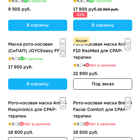
4.6
5
В наличии
4.5
4
В наличии
9 500 руб.
17 900 руб.
22 900 руб.
-22%
В корзину
В корзину
Акция
Маска рото-носовая
Рото-носовая маска AirFit
(СиПАП) JOYCEeasy FF
F10 ResMed для CPAP-
терапии
5
1
В наличии
5
4
Нет в наличии
17 900 руб.
22 890 руб.
В корзину
Под заказ
Рото-носовая маска Amara
Рото-носовая маска Breeze
Respironics для CPAP-
Facial Comfort для CPAP-
терапии
терапии
5
1
Нет в наличии
5
1
Нет в наличии
18 600 руб.
18 600 руб.