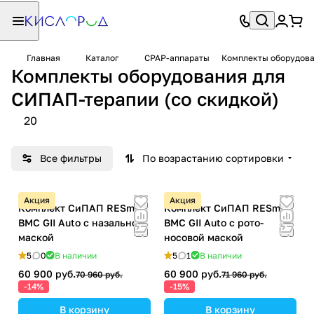
Главная
Каталог
CPAP-аппараты
Комплекты оборудова
Комплекты оборудования для
СИПАП-терапии (со скидкой)
20
Все фильтры
По возрастанию сортировки
Акция
Акция
Комплект СиПАП RESmart
Комплект СиПАП RESmart
BMC GII Auto с назальной
BMC GII Auto с рото-
маской
носовой маской
5
0
В наличии
5
1
В наличии
60 900 руб.
60 900 руб.
70 960 руб.
71 960 руб.
-14%
-15%
В корзину
В корзину