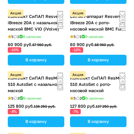
Акция
Акция
Комплект СиПАП Resvent
СиПАП-аппарат Resvent
iBreeze 20A с назальной
iBreeze 20A с рото-
маской BMC VIO (iVolve)
носовой маской BMC Full
Face
5
1
В наличии
5
1
В наличии
60 900 руб.
60 900 руб.
67 960 руб.
68 960 руб.
-10%
-12%
В корзину
В корзину
Акция
Акция
Комплект СиПАП ResMed
Комплект СиПАП ResMed
S10 AutoSet с назальной
S10 AutoSet с рото-
маской
носовой маской
5
3
В наличии
5
3
В наличии
125 800 руб.
127 800 руб.
136 250 руб.
137 250 руб.
-8%
-7%
В корзину
В корзину