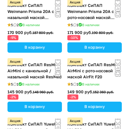
Акция
Акция
Комплект СиПАП
Комплект СиПАП
Weinmann Prisma 20A с
Weinmann Prisma 20A с
назальной маской
рото-носовой маской
премиум-класса
премиум-класса
5
2
В наличии
5
1
В наличии
170 900 руб.
171 900 руб.
187 800 руб.
190 800 руб.
-9%
-10%
В корзину
В корзину
Акция
Акция
Комплект СиПАП ResMed
Комплект СиПАП ResMed
AirMini с канюльной /
AirMini с рото-носовой
назальной маской ResMed
маской AirFit F20
5
1
В наличии
5
1
В наличии
145 900 руб.
149 900 руб.
148 960 руб.
152 360 руб.
-2%
-2%
В корзину
В корзину
Акция
Акция
Комплект СиПАП Yuwell
Комплект СиПАП Yuwell