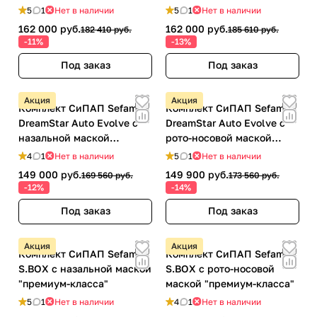
маской "премиум-класса"
маской "премиум-класса"
5
1
Нет в наличии
5
1
Нет в наличии
162 000 руб.
162 000 руб.
182 410 руб.
185 610 руб.
-11%
-13%
Под заказ
Под заказ
Акция
Акция
Комплект СиПАП Sefam
Комплект СиПАП Sefam
DreamStar Auto Evolve с
DreamStar Auto Evolve с
назальной маской
рото-носовой маской
"премиум-класса"
"премиум-класса"
4
1
Нет в наличии
5
1
Нет в наличии
149 000 руб.
149 900 руб.
169 560 руб.
173 560 руб.
-12%
-14%
Под заказ
Под заказ
Акция
Акция
Комплект СиПАП Sefam
Комплект СиПАП Sefam
S.BOX с назальной маской
S.BOX с рото-носовой
"премиум-класса"
маской "премиум-класса"
5
1
Нет в наличии
4
1
Нет в наличии