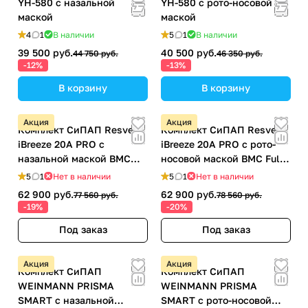
YH-580 с назальной
YH-580 с рото-носовой
маской
маской
4
1
В наличии
5
1
В наличии
39 500 руб.
40 500 руб.
44 750 руб.
46 350 руб.
-12%
-13%
В корзину
В корзину
Акция
Акция
Комплект СиПАП Resvent
Комплект СиПАП Resvent
iBreeze 20A PRO с
iBreeze 20A PRO с рото-
назальной маской BMC
носовой маской BMC Full
VIO (iVolve)
Face
5
1
Нет в наличии
5
1
Нет в наличии
62 900 руб.
62 900 руб.
77 560 руб.
78 560 руб.
-19%
-20%
Под заказ
Под заказ
Акция
Акция
Комплект СиПАП
Комплект СиПАП
WEINMANN PRISMA
WEINMANN PRISMA
SMART с назальной
SMART с рото-носовой