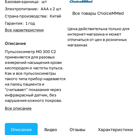
Базовая единица
:
шт
Электропитание
:
ААА х 2 шт
Все товары ChoiceMMed
Страна производства
:
Китай
Гарантия
:
1 год
Цена действительна только для
Все характеристики
интернет-магазина и может
отличаться от цен в розничных
Описание
магазинах
Пульсоксиметр MD 300 C2
применяется для разовых
измерений насыщения крови
кислородом и частоты пульса.
Как и все пульсоксиметры
такого типа прибор надевается
на палец пациента и
"считывает" показания через
инфракрасный датчик, без
нарушения кожного покрова.
Все описание
Описание
Видео
Отзывы
Характеристики