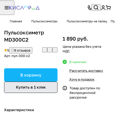
Главная
Пульсоксиметры
Пульсоксиметры на палец
Пу
Пульсоксиметр
1 890 руб.
MD300C2
Цена указана без учета
5
9 отзывов
НДС
Арт.
пул-300-c2
В наличии
Рассчитать доставку
В корзину
Хочу в подарок
Купить в 1 клик
Товар доступен по
беспроцентной
рассрочке
Характеристики