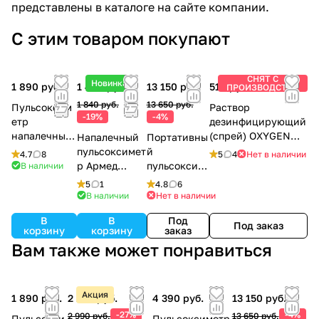
представлены в каталоге на сайте компании.
С этим товаром покупают
СНЯТ С
Новинка
1 890 руб.
1 490 руб.
13 150 руб.
510 руб.
ПРОИЗВОДСТВА
1 840 руб.
13 650 руб.
Пульсоксим
Раствор
-19%
-4%
етр
дезинфицирующий
напалечный
(спрей) OXYGEN
Напалечный
Портативны
MD300C12
PLUS, 150 мл.
пульсоксимет
й
4.7
8
5
4
Нет в наличии
р Армед
пульсоксим
В наличии
YX303
етр Ri-fox N
5
1
4.8
6
В наличии
Нет в наличии
В
В
Под
Под заказ
корзину
корзину
заказ
Вам также может понравиться
Акция
1 890 руб.
2 190 руб.
4 390 руб.
13 150 руб.
-27%
-4%
2 990 руб.
13 650 руб.
Пульсокси
Пульсоксиметр