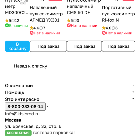
метр
напалечный
Напалечный
Портативный
MD300C21
CMS 50 D+
пульсоксиметр
пульсоксиметр
С
АРМЕД YX301
Ri-fox N
5
12
5
3
В наличии
Нет в наличии
4.6
7
4.8
6
Нет в наличии
Нет в наличии
В
Под заказ
Под заказ
Под заказ
корзину
Назад к списку
О компании
Помощь
Это интересно
8-800-333-08-14
info@kislorod.ru
Москва
ул. Брянская, д. 32, стр. 6
гостевая парковка!
БЕСПЛАТНАЯ