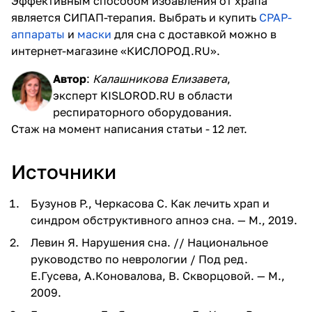
Эффективным способом избавления от храпа
является СИПАП-терапия. Выбрать и купить
CPAP-
аппараты
и
маски
для сна с доставкой можно в
интернет-магазине «КИСЛОРОД.RU».
Автор
:
Калашникова Елизавета
,
эксперт KISLOROD.RU в области
респираторного оборудования.
Стаж на момент написания статьи - 12 лет.
Источники
Бузунов Р., Черкасова С. Как лечить храп и
синдром обструктивного апноэ сна. — М., 2019.
Левин Я. Нарушения сна. // Национальное
руководство по неврологии / Под ред.
Е.Гусева, А.Коновалова, В. Скворцовой. — М.,
2009.