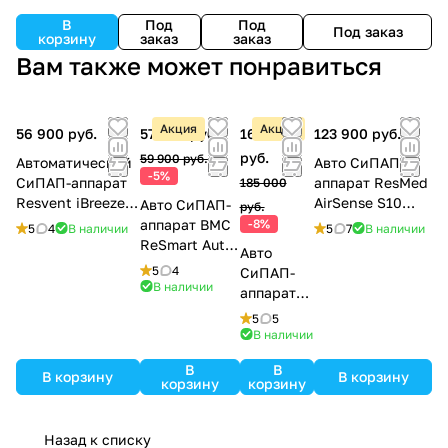
В
Под
Под
Под заказ
корзину
заказ
заказ
Вам также может понравиться
Акция
Акция
56 900 руб.
57 000 руб.
169 900
123 900 руб.
руб.
59 900 руб.
Автоматический
Авто СиПАП-
-5%
СиПАП-аппарат
аппарат ResMed
185 000
Resvent iBreeze
AirSense S10
Авто СиПАП-
руб.
20A
AutoSet
аппарат BMC
-8%
5
4
В наличии
5
7
В наличии
ReSmart Auto
Авто
G2
5
4
СиПАП-
В наличии
аппарат
Prisma
5
5
20A
В наличии
В
В
В корзину
В корзину
корзину
корзину
Назад к списку