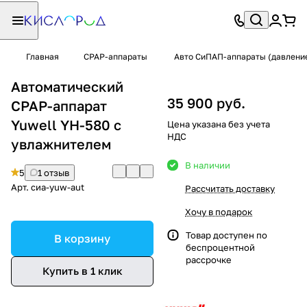
Главная
CPAP-аппараты
Авто СиПАП-аппараты (давлени
Автоматический
35 900 руб.
CPAP-аппарат
Yuwell YH-580 с
Цена указана без учета
НДС
увлажнителем
В наличии
5
1 отзыв
Арт.
сиа-yuw-aut
Рассчитать доставку
Хочу в подарок
Товар доступен по
В корзину
беспроцентной
рассрочке
Купить в 1 клик