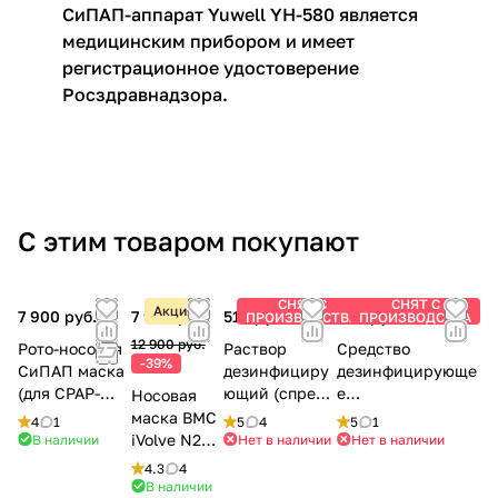
СиПАП-аппарат Yuwell YH-580 является
медицинским прибором и имеет
регистрационное удостоверение
Росздравнадзора.
С этим товаром покупают
СНЯТ С
СНЯТ С
Акция
7 900 руб.
7 900 руб.
510 руб.
650 руб.
ПРОИЗВОДСТВА
ПРОИЗВОДСТВА
12 900 руб.
Рото-носовая
Раствор
Средство
-39%
СиПАП маска
дезинфициру
дезинфицирующе
(для CPAP-
ющий (спрей)
е
Носовая
терапии)
OXYGEN PLUS,
(концентрирован
маска BMC
4
1
5
4
5
1
BMC-FM1A
150 мл.
ное) OXYGEN
iVolve N2
В наличии
Нет в наличии
Нет в наличии
PLUS, 150 мл.
для CPAP-
4.3
4
терапии
В наличии