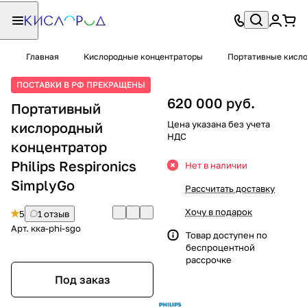
Главная
Кислородные концентраторы
Портативные кисл
ПОСТАВКИ В РФ ПРЕКРАЩЕНЫ
620 000 руб.
Портативный
Цена указана без учета
кислородный
НДС
концентратор
Philips Respironics
Нет в наличии
SimplyGo
Рассчитать доставку
Хочу в подарок
5
1 отзыв
Арт.
кка-phi-sgo
Товар доступен по
беспроцентной
рассрочке
Под заказ