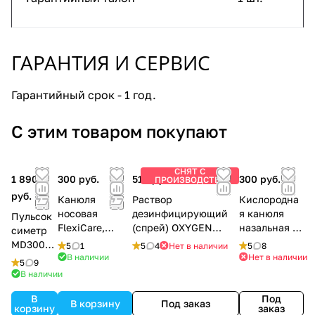
ГАРАНТИЯ И СЕРВИС
Гарантийный срок - 1 год.
С этим товаром покупают
СНЯТ С
1 890
300 руб.
510 руб.
300 руб.
ПРОИЗВОДСТВА
руб.
Канюля
Раствор
Кислородна
носовая
дезинфицирующий
я канюля
Пульсок
FlexiCare,
(спрей) OXYGEN
назальная 2
симетр
взрослая, 2.1м
PLUS, 150 мл.
м
MD300C
5
1
5
4
Нет в наличии
5
8
В наличии
Нет в наличии
2
5
9
В наличии
В
Под
В корзину
Под заказ
корзину
заказ