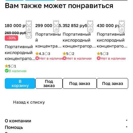
Вам также может понравиться
180 000 руб.
299 000 руб.
352 852 руб.
430 000 руб.
269 000 руб.
Портативны
Портативный
Портативный
-33%
й
кислородный
кислородный
концентрато
концентратор
концентратор
Портативный
р кислорода
AirSep Freestyle
Invacare XPO2
кислородный
4.3
3
5
2
5
3
DeVilbiss
Comfort
NEW
концентратор
Нет в наличии
Нет в наличии
Нет в наличии
iGo2
Scaleo Horizon
5
1
P5
В наличии
В
Под
Под заказ
Под заказ
корзину
заказ
Назад к списку
О компании
Помощь