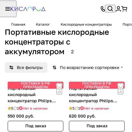
Главная
Каталог
Кислородные концентраторы
Порт
Портативные кислородные
концентраторы с
аккумулятором
2
Все фильтры
По возрастанию сортировки
ПОСТАВКИ В РФ
ПОСТАВКИ В РФ
ПРЕКРАЩЕНЫ
ПРЕКРАЩЕНЫ
Портативный
Портативный
кислородный
кислородный
концентратор Philips
концентратор Philips
Respironics SimplyGo Mini
Respironics SimplyGo
5
1
Нет в наличии
5
1
Нет в наличии
550 000 руб.
620 000 руб.
Под заказ
Под заказ