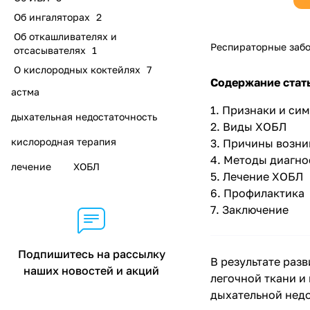
Об ингаляторах
2
Об откашливателях и
Респираторные заб
отсасывателях
1
О кислородных коктейлях
7
Содержание стат
астма
1.
Признаки и си
дыхательная недостаточность
2.
Виды ХОБЛ
кислородная терапия
3.
Причины возни
4.
Методы диагно
лечение
ХОБЛ
5.
Лечение ХОБЛ
6.
Профилактика
7.
Заключение
Подпишитесь на рассылку
В результате раз
наших новостей и акций
легочной ткани и
дыхательной нед