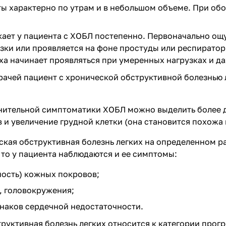
ы характерно по утрам и в небольшом объеме. При об
кает у пациента с ХОБЛ постепенно. Первоначально о
зки или проявляется на фоне простуды или респирато
ха начинает проявляться при умеренных нагрузках и да
ачей пациент с хронической обструктивной болезнью ле
нительной симптоматики ХОБЛ можно выделить более д
 и увеличение грудной клетки (она становится похожа 
еская обструктивная болезнь легких на определенном 
, то у пациента наблюдаются и ее симптомы:
ость) кожных покровов;
, головокружения;
знаков
сердечной недостаточности
.
руктивная болезнь легких относится к категории прог