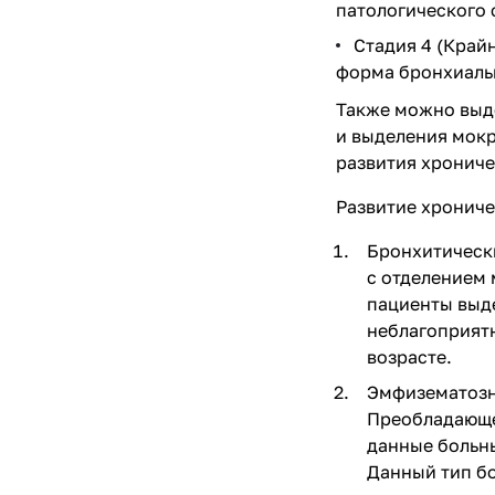
патологического 
Стадия 4 (Край
форма бронхиальн
Также можно выде
и выделения мокр
развития хрониче
Развитие хрониче
Бронхитически
с отделением 
пациенты выде
неблагоприятн
возрасте.
Эмфизематозн
Преобладающей
данные больн
Данный тип бо