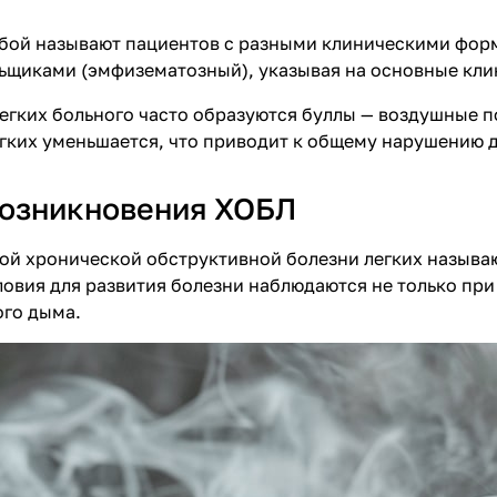
бой называют пациентов с разными клиническими форм
щиками (эмфизематозный), указывая на основные клин
егких больного часто образуются буллы — воздушные по
гких уменьшается, что приводит к общему нарушению 
озникновения ХОБЛ
й хронической обструктивной болезни легких называ
словия для развития болезни наблюдаются не только пр
ого дыма.