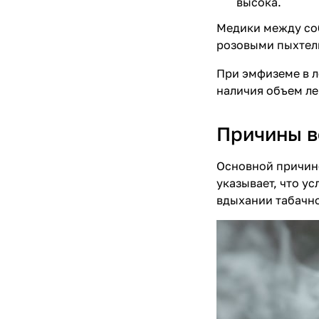
высока.
Медики между со
розовыми пыхтель
При эмфиземе в л
наличия объем ле
Причины в
Основной причино
указывает, что у
вдыхании табачн