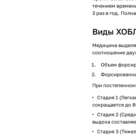
течением времени
3 раз в год. Пол
Виды ХОБ
Медицина выделяе
соотношение двух
Объем форсир
Форсированна
При постепенном 
Стадия 1 (Легк
сокращается до 8
Стадия 2 (Сред
выдоха составляе
Стадия 3 (Тяже