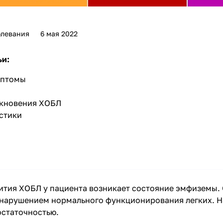
олевания
6 мая 2022
ьи:
мптомы
кновения ХОБЛ
стики
вития ХОБЛ у пациента возникает состояние эмфиземы.
 нарушением нормального функционирования легких. На
остаточностью.