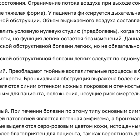
состояния. Ограничение потока воздуха при выходе со
не тяжелая форма). У пациента фиксируется дыхательна
ой обструкции. Объем выдыхаемого воздуха составля
лить условную нулевую студию (предболезнь), когда 
оты, но функция легких остаётся без изменений. Дан
ской обструктивной болезни легких, но не обязательно 
ской обструктивной болезни легких следует по одному
й. Преобладают гнойные воспалительные процессы в б
мокроты. Бронхиальная обструкция выражена более си
ляются синим оттенком кожных покровов и отечностью
ым для пациента, осложнения, несущие риск смертель
ый. При течении болезни по этому типу основным сим
 патологией является легочная эмфизема, а бронхиал
ые выделяются серо-розовым цветом кожи, истощенным
лее благоприятен для пациента, так как вероятность д