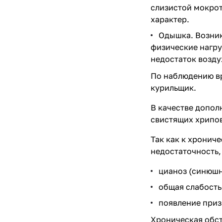
слизистой мокрот
характер.
Одышка
. Возни
физические нагру
недостаток возду
По наблюдению вр
курильщик.
В качестве допол
свистящих хрипов
Так как к хронич
недостаточность
цианоз (синюшн
общая слабость
появление при
Хроническая обст