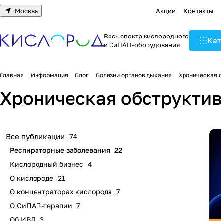
Москва
Акции
Контакты
Весь спектр кислородного
Кат
и СиПАП-оборудования
Главная
Информация
Блог
Болезни органов дыхания
Хроническая 
Хроническая обструктив
Все публикации
74
Респираторные заболевания
22
Кислородный бизнес
4
О кислороде
21
О концентраторах кислорода
7
О СиПАП-терапии
7
Об ИВЛ
3