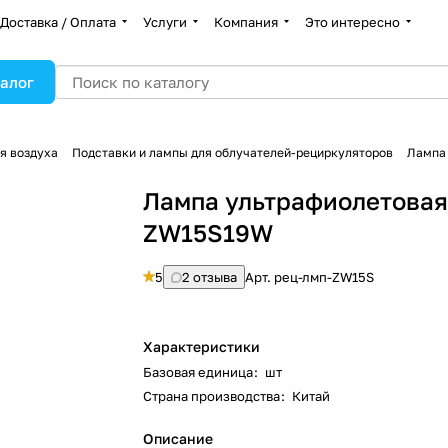
Доставка / Оплата
Услуги
Компания
Это интересно
алог
я воздуха
Подставки и лампы для облучателей-рециркуляторов
Лампа
Лампа ультрафиолетова
ZW15S19W
5
2 отзыва
Арт.
рец-лмп-ZW15S
Характеристики
Базовая единица
:
шт
Страна производства
:
Китай
Описание