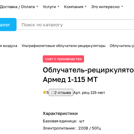
Доставка / Оплата
Услуги
Компания
Это интересно
алог
я воздуха
Ультрафиолетовые облучатели-рециркуляторы
Облучатель-р
снят с производства
Облучатель-рециркулят
Армед 1-115 МТ
5
2 отзыва
Арт.
рец-115-мет
Характеристики
Базовая единица
:
шт
Электропитание
:
220В / 50Гц