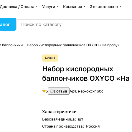
Доставка / Оплата
Услуги
Компания
Это интересно
алог
е баллончики
Набор кислородных баллончиков OXYCO «На пробу»
Акция
Набор кислородных
баллончиков OXYCO «На 
5
1 отзыв
Арт.
наб-окс-прбс
Характеристики
Базовая единица
:
шт
Страна производства
:
Россия