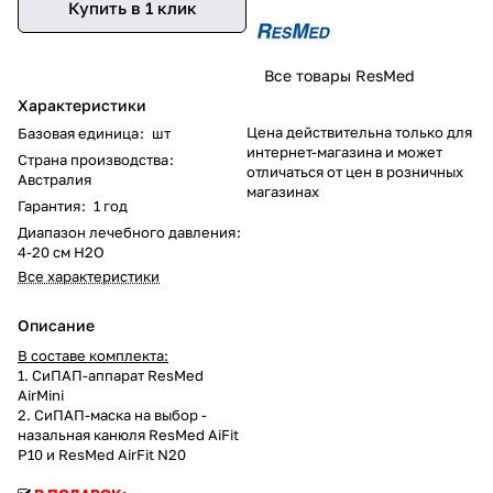
Купить в 1 клик
Все товары ResMed
Характеристики
Цена действительна только для
Базовая единица
:
шт
интернет-магазина и может
Страна производства
:
отличаться от цен в розничных
Австралия
магазинах
Гарантия
:
1 год
Диапазон лечебного давления
:
4-20 см Н2О
Все характеристики
Описание
В составе комплекта:
1. СиПАП-аппарат ResMed
AirMini
2. СиПАП-маска на выбор -
назальная канюля ResMed AiFit
P10 и ResMed AirFit N20