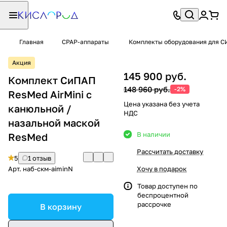
Главная
CPAP-аппараты
Комплекты оборудования для С
Акция
145 900 руб.
Комплект СиПАП
148 960 руб.
-2%
ResMed AirMini с
Цена указана без учета
канюльной /
НДС
назальной маской
В наличии
ResMed
Рассчитать доставку
5
1 отзыв
Арт.
наб-скм-aiminN
Хочу в подарок
Товар доступен по
беспроцентной
рассрочке
В корзину