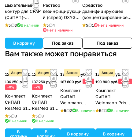
Дыхательный
Раствор
Средство
контур для CPAP
дезинфицирующи
дезинфицирующее
(СиПАП)-
й (спрей) OXYGEN
(концентрированное)
аппаратов, 1.8 м
PLUS, 150 мл.
OXYGEN PLUS, 150 мл.
5
3
В наличии
5
4
5
1
Нет в наличии
Нет в наличии
В корзину
Под заказ
Под заказ
Вам также может понравиться
Акция
Акция
Акция
Акция
125 800 руб.
127 800 руб.
170 900 руб.
171 900 руб.
-9%
-10%
136 250 руб.
137 250 руб.
187 800 руб.
190 800 руб.
-8%
-7%
Комплект
Комплект
Комплект
Комплект
СиПАП
СиПАП
СиПАП
СиПАП
Weinmann
Weinmann Prisma
ResMed S10
ResMed S10
Prisma 20A с
20A с рото-
5
2
В наличии
5
1
В наличии
AutoSet с
AutoSet с
назальной
носовой маской
5
3
5
3
назальной
рото-
маской
премиум-класса
В наличии
В наличии
маской
носовой
премиум-класса
В
В
маской
В корзину
В корзину
корзину
корзину