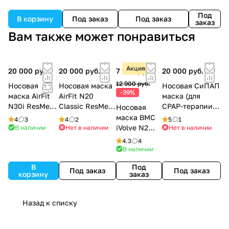
Под
В корзину
Под заказ
Под заказ
заказ
Вам также может понравиться
Акция
20 000 руб.
20 000 руб.
7 900 руб.
20 000 руб.
12 900 руб.
Носовая
Носовая маска
Носовая СиПАП
-39%
маска AirFit
AirFit N20
маска (для
N30i ResMed
Classic ResMed
CPAP-терапии)
Носовая
для CPAP-
для CPAP-
ResMed AirFit
маска BMC
4
3
4
2
5
1
терапии
терапии
N30
iVolve N2
В наличии
Нет в наличии
Нет в наличии
для CPAP-
4.3
4
терапии
В наличии
В
Под
Под заказ
Под заказ
корзину
заказ
Назад к списку