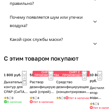
правильно?
Почему появляется шум или утечки
воздуха?
Какой срок службы маски?
С этим товаром покупают
СНЯТ С
СНЯТ С
1 800 руб.
510 руб.
650 руб.
10 800
ПРОИЗВОДСТВА
ПРОИЗВОДСТВА
руб.
Дыхательный
Раствор
Средство
контур для
дезинфицирую
дезинфицирующее
Дистилл
CPAP (СиПАП)-
щий (спрей)
(концентрированн
ятор
аппаратов, 1.8
OXYGEN PLUS,
ое) OXYGEN PLUS,
воды
5
3
5
4
5
1
Нет в наличии
м
150 мл.
150 мл.
В наличии
Нет в наличии
Stegler
5
1
BL9803
Нет в нали