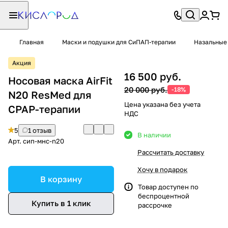
Главная
Маски и подушки для СиПАП-терапии
Назальные
Акция
16 500 руб.
Носовая маска AirFit
20 000 руб.
-18%
N20 ResMed для
Цена указана без учета
CPAP-терапии
НДС
5
1 отзыв
В наличии
Арт.
сип-мнс-n20
Рассчитать доставку
Хочу в подарок
В корзину
Товар доступен по
беспроцентной
Купить в 1 клик
рассрочке