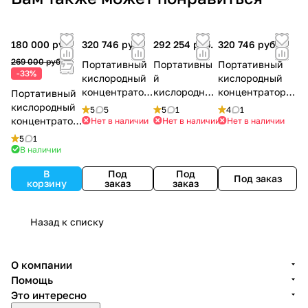
180 000 руб.
320 746 руб.
292 254 руб.
320 746 руб.
269 000 руб.
Портативный
Портативны
Портативный
-33%
кислородный
й
кислородный
концентратор
кислородный
концентратор
Портативный
AirSep
концентрато
AirSep Freestyle
кислородный
5
5
5
1
4
1
Freestyle 3
р AirSep
3 л/мин
концентратор
Нет в наличии
Нет в наличии
Нет в наличии
Focus
Scaleo Horizon
5
1
P5
В наличии
В
Под
Под
Под заказ
корзину
заказ
заказ
Назад к списку
О компании
Помощь
Это интересно