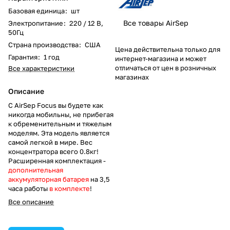
Базовая единица
:
шт
Все товары AirSep
Электропитание
:
220 / 12 В,
50Гц
Страна производства
:
США
Цена действительна только для
Гарантия
:
1 год
интернет-магазина и может
отличаться от цен в розничных
Все характеристики
магазинах
Описание
С AirSep Focus вы будете как
никогда мобильны, не прибегая
к обременительным и тяжелым
моделям. Эта модель является
самой легкой в мире. Вес
концентратора всего 0.8кг!
Расширенная комплектация -
дополнительная
аккумуляторная батарея
на 3,5
часа работы
в комплекте
!
Все описание