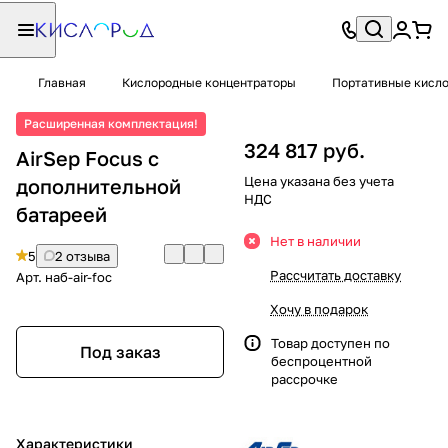
Главная
Кислородные концентраторы
Портативные кисл
Расширенная комплектация!
324 817 руб.
AirSep Focus с
Цена указана без учета
дополнительной
НДС
батареей
Нет в наличии
5
2 отзыва
Рассчитать доставку
Арт.
наб-air-foc
Хочу в подарок
Товар доступен по
Под заказ
беспроцентной
рассрочке
Характеристики