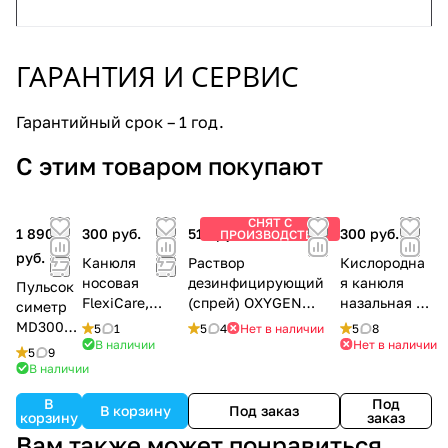
ГАРАНТИЯ И СЕРВИС
Гарантийный срок – 1 год.
С этим товаром покупают
СНЯТ С
1 890
300 руб.
510 руб.
300 руб.
ПРОИЗВОДСТВА
руб.
Канюля
Раствор
Кислородна
носовая
дезинфицирующий
я канюля
Пульсок
FlexiCare,
(спрей) OXYGEN
назальная 2
симетр
взрослая, 2.1м
PLUS, 150 мл.
м
MD300C
5
1
5
4
Нет в наличии
5
8
В наличии
Нет в наличии
2
5
9
В наличии
В
Под
В корзину
Под заказ
корзину
заказ
Вам также может понравиться