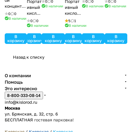
ой
Портат
Портат
0
0
0
0
0
0
кислорода
кислорода
кислорода
концентра
В наличии
В наличии
В наличии
ивный
ивный
Армед 8F-
Армед 8F-
Армед
тор
кислор
кислоро
0
0
5AW с
3A с
YU500 с
кислорода
В наличии
одный
дный
0
0
5
1
внешним
внешним
внешним
Oxyland
конце
концент
В наличии
В наличии
аккумулят
аккумулят
аккумулят
5A с
нтрато
ратор
ором
ором
ором
внешним
В
В
В
В
В
В
р
Scaleo
корзину
корзину
корзину
корзину
корзину
корзину
аккумулят
Армед
Horizon
ором
F1
P5
Назад к списку
О компании
Помощь
Это интересно
8-800-333-08-14
info@kislorod.ru
Москва
ул. Брянская, д. 32, стр. 6
БЕСПЛАТНАЯ
гостевая парковка!
Киевская
/
Киевская
/
Киевская