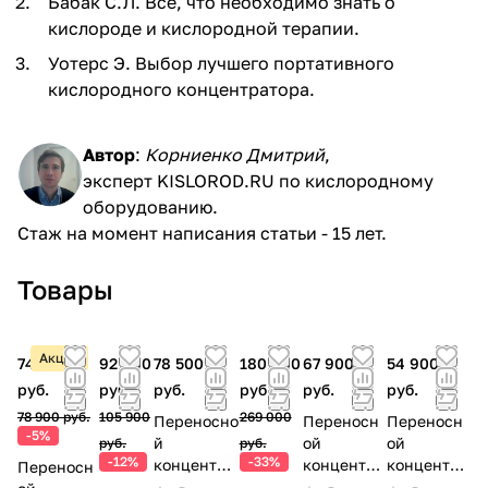
Бабак С.Л. Все, что необходимо знать о
кислороде и кислородной терапии.
Уотерс Э. Выбор лучшего портативного
кислородного концентратора.
Автор
:
Корниенко Дмитрий
,
эксперт KISLOROD.RU по кислородному
оборудованию.
Стаж на момент написания статьи - 15 лет.
Товары
Акция
74 900
92 900
78 500
180 000
67 900
54 900
руб.
руб.
руб.
руб.
руб.
руб.
78 900 руб.
105 900
269 000
Переносно
Переносн
Переносн
-5%
й
ой
ой
руб.
руб.
-12%
-33%
концентра
концентра
концентра
Переносн
тор
тор
тор