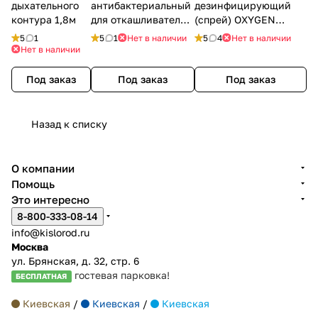
дыхательного
антибактериальный
дезинфицирующий
контура 1,8м
для откашливателя
(спрей) OXYGEN
Philips
PLUS, 150 мл.
5
1
5
1
Нет в наличии
5
4
Нет в наличии
Нет в наличии
Под заказ
Под заказ
Под заказ
Назад к списку
О компании
Помощь
Это интересно
8-800-333-08-14
info@kislorod.ru
Москва
ул. Брянская, д. 32, стр. 6
гостевая парковка!
БЕСПЛАТНАЯ
Киевская
/
Киевская
/
Киевская