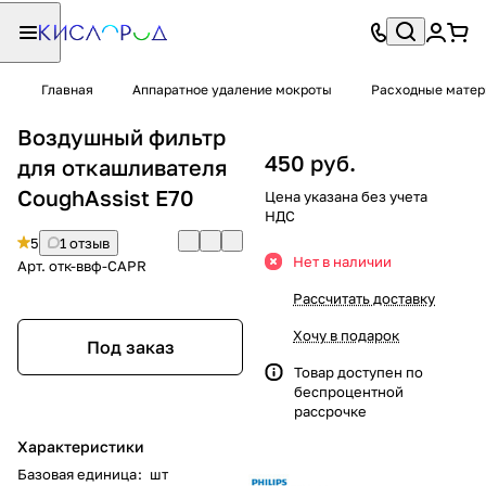
Главная
Аппаратное удаление мокроты
Расходные матер
Воздушный фильтр
450 руб.
для откашливателя
CoughAssist E70
Цена указана без учета
НДС
5
1 отзыв
Нет в наличии
Арт.
отк-ввф-CAPR
Рассчитать доставку
Хочу в подарок
Под заказ
Товар доступен по
беспроцентной
рассрочке
Характеристики
Базовая единица
:
шт