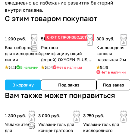
ежедневно во избежание развития бактерий
внутри стакана.
С этим товаром покупают
СНЯТ С ПРОИЗВОДСТВА
1 200 руб.
510 руб.
300 руб.
Влагосборник
Раствор
Кислородная
для кислородной
дезинфицирующий
канюля
линии
(спрей) OXYGEN PLUS,
назальная 2 м
150 мл.
5
1
В наличии
5
4
Нет в наличии
5
8
Нет в наличии
В корзину
Под заказ
Под заказ
Вам также может понравиться
1 300 руб.
3 000 руб.
3 750 руб.
Увлажнитель
Увлажнитель для
Увлажнитель для
для
концентраторов
кислородного