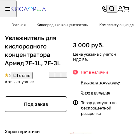
Главная
Кислородные концентраторы
Комплектующие дл
Увлажнитель для
3 000 руб.
кислородного
концентратора
Цена указана с учётом
НДС 5%
Армед 7F-1L, 7F-3L
Нет в наличии
5
1 отзыв
Арт.
ккп-увл-кк
Рассчитать доставку
Хочу в подарок
Товар доступен по
Под заказ
беспроцентной
рассрочке
Характеристики