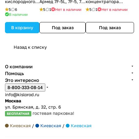
кислородного
Армед 7F-5L, 7F-5, 7F-
концентратора
концентратора
8L, 8F-5
Atmung LFY-I-5F-11
5
6
5
1
Нет в наличии
5
1
Нет в наличии
В наличии
В корзину
Под заказ
Под заказ
Назад к списку
О компании
Помощь
Это интересно
8-800-333-08-14
info@kislorod.ru
Москва
ул. Брянская, д. 32, стр. 6
гостевая парковка!
БЕСПЛАТНАЯ
Киевская
/
Киевская
/
Киевская