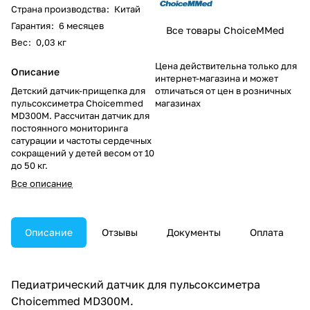
Страна производства
:
Китай
Гарантия
:
6 месяцев
Все товары ChoiceMMed
Вес
:
0,03 кг
Цена действительна только для
Описание
интернет-магазина и может
Детский датчик-прищепка для
отличаться от цен в розничных
пульсоксиметра Choicemmed
магазинах
MD300M. Рассчитан датчик для
постоянного мониторинга
сатурации и частоты сердечных
сокращений у детей весом от 10
до 50 кг.
Все описание
Описание
Отзывы
Документы
Оплата
Педиатрический датчик для пульсоксиметра
Choicemmed MD300M
.