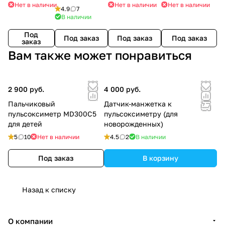
для детей
х)
150 мл.
Нет в наличии
Нет в наличии
Нет в наличии
новорожденны
4.9
7
х)
В наличии
Под
Под заказ
Под заказ
Под заказ
заказ
Вам также может понравиться
2 900 руб.
4 000 руб.
Пальчиковый
Датчик-манжетка к
пульсоксиметр MD300C5
пульсоксиметру (для
для детей
новорожденных)
5
10
Нет в наличии
4.5
2
В наличии
Под заказ
В корзину
Назад к списку
О компании