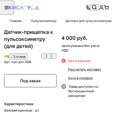
Главная
Пульсоксиметры
Датчики для пульсоксиметров
Датчик-прищепка к
4 000 руб.
пульсоксиметру
(для детей)
Цена указана без учета
НДС
5
1 отзыв
Нет в наличии
Арт.
пул-дтч-50B
Рассчитать доставку
Хочу в подарок
Под заказ
Товар доступен по
беспроцентной
рассрочке
Характеристики
Базовая единица
:
шт