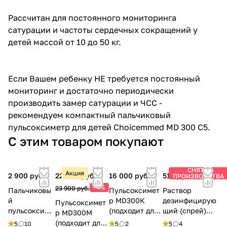
Рассчитан для постоянного мониторинга
сатурации и частоты сердечных сокращений у
детей массой от 10 до 50 кг.
Если Вашем ребенку НЕ требуется постоянный
мониторинг и достаточно периодически
производить замер сатурации и ЧСС -
рекомендуем компактный пальчиковый
пульсоксиметр для детей
Choicemmed MD 300 C5
.
С этим товаром покупают
СНЯТ С
Акция
2 900 руб.
22 900 руб.
16 000 руб.
510 руб.
ПРОИЗВОДСТВА
-4%
23 900 руб.
Пальчиковы
Пульсоксимет
Раствор
й
р MD300К
дезинфицирую
Пульсоксимет
пульсоксиме
(подходит для
щий (спрей)
р MD300M
тр MD300C5
новорожденны
OXYGEN PLUS,
(подходит для
5
10
5
2
5
4