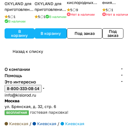
кислородных
ения
OXYLAND для
OXYLAND для
коктейлей в
кислород
приготовлени
приготовления
5
9
5
1
домашних
ных
Нет в наличии
Нет в налич
я
кислородных
5
1
5
1
В наличии
условиях
коктейлей
кислородных
коктейлей со
В наличии
КИСЛОРОДНАЯ
ПОДАРОЧ
коктейлей со
вкусом
СТРАНА (30
НЫЙ
В
Под
вкусом
ЛЕСНЫЕ
В корзину
Под заказ
корзину
заказ
порций)
МАЛИНА (30
ЯГОДЫ (30
порций)
порций)
Назад к списку
О компании
Помощь
Это интересно
8-800-333-08-14
info@kislorod.ru
Москва
ул. Брянская, д. 32, стр. 6
гостевая парковка!
БЕСПЛАТНАЯ
Киевская
/
Киевская
/
Киевская