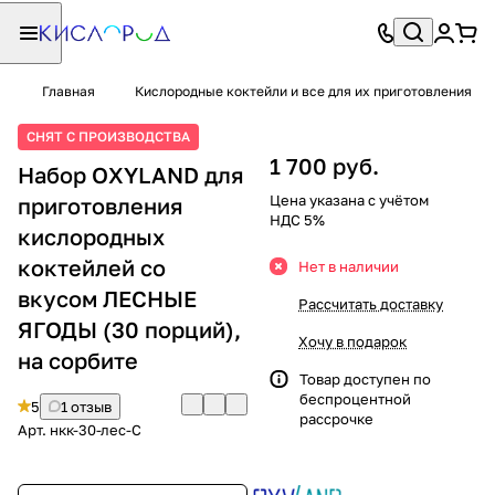
Главная
Кислородные коктейли и все для их приготовления
СНЯТ С ПРОИЗВОДСТВА
1 700 руб.
Набор OXYLAND для
Цена указана с учётом
приготовления
НДС 5%
кислородных
коктейлей со
Нет в наличии
вкусом ЛЕСНЫЕ
Рассчитать доставку
ЯГОДЫ (30 порций),
Хочу в подарок
на сорбите
Товар доступен по
беспроцентной
5
1 отзыв
рассрочке
Арт.
нкк-30-лес-С