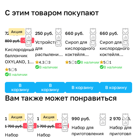
С этим товаром покупают
Акция
720 руб.
250 руб.
660 руб.
660 руб.
-10%
800 руб.
Устройство
Сироп для
Сироп для
для
кислородного
кислородного
Кислородный
распыления
коктейля
коктейля
баллончик
(трубка с
ЛЕСНЫЕ
ШИПОВНИК,
OXYLAND, 17л
4.3
3
5
1
В наличии
5
1
аэратором)
ЯГОДЫ, 0,33л.
0,33л.
В наличии
В наличии
(без маски)
5
5
В наличии
В
В
В корзину
В корзину
корзину
корзину
Вам также может понравиться
Акция
Акция
1 530 руб.
1 530 руб.
990 руб.
2 970 руб.
-10%
-10%
1 700 руб.
1 700 руб.
Набор для
Набор для
приготовления
приготовл
Набор
Набор