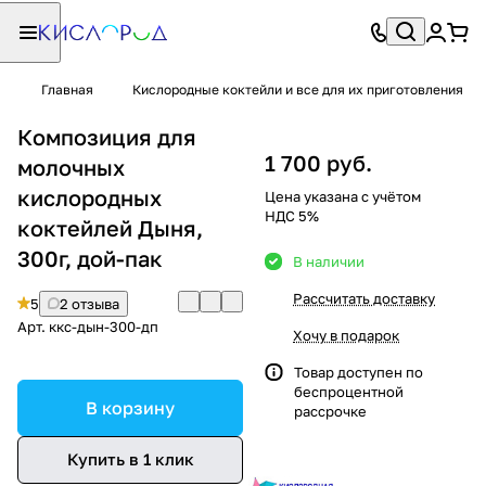
Главная
Кислородные коктейли и все для их приготовления
Композиция для
1 700 руб.
молочных
кислородных
Цена указана с учётом
НДС 5%
коктейлей Дыня,
300г, дой-пак
В наличии
Рассчитать доставку
5
2 отзыва
Арт.
ккс-дын-300-дп
Хочу в подарок
Товар доступен по
беспроцентной
В корзину
рассрочке
Купить в 1 клик