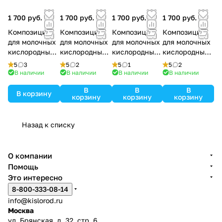
1 700 руб.
1 700 руб.
1 700 руб.
1 700 руб.
Композиция
Композиция
Композиция
Композиция
для молочных
для молочных
для молочных
для молочных
кислородных
кислородных
кислородных
кислородных
коктейлей
коктейлей
коктейлей
коктейлей
5
3
5
2
5
1
5
2
Клубника,
Шоколад, дой-
Малина, дой-
Черника, дой-
В наличии
В наличии
В наличии
В наличии
дой-пак, 300г
пак, 300г
пак, 300г
пак, 300г
В
В
В
В корзину
корзину
корзину
корзину
Назад к списку
О компании
Помощь
Это интересно
8-800-333-08-14
info@kislorod.ru
Москва
ул. Брянская, д. 32, стр. 6