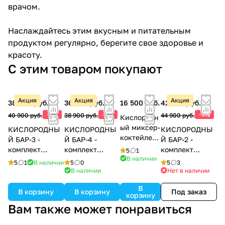
врачом.
Наслаждайтесь этим вкусным и питательным
продуктом регулярно, берегите свое здоровье и
красоту.
С этим товаром покупают
Акция
Акция
Акция
38 900 руб.
36 950 руб.
16 500 руб.
42 650 руб.
-5%
-5%
-5%
40 900 руб.
38 900 руб.
44 900 руб.
Кислородн
ый миксер-
КИСЛОРОДНЫ
КИСЛОРОДНЫ
КИСЛОРОДНЫ
коктейлер
Й БАР-3 -
Й БАР-4 -
Й БАР-2 -
Спум
комплект
комплект
комплект
5
1
(Spoom) 1А
В наличии
оборудования
оборудования
оборудования
5
1
В наличии
5
0
5
3
(однорежи
для
для
для
В наличии
Нет в наличии
мный)
приготовления
приготовления
приготовления
В
кислородных
кислородных
кислородных
В корзину
В корзину
Под заказ
корзину
коктейлей
коктейлей
коктейлей
Вам также может понравиться