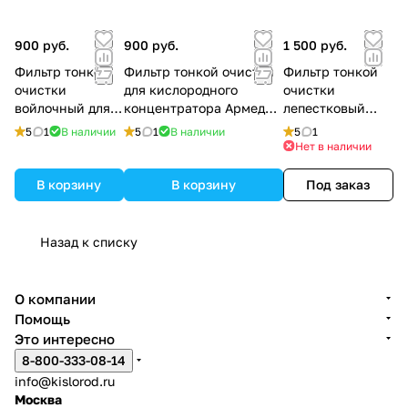
900 руб.
900 руб.
1 500 руб.
Фильтр тонкой
Фильтр тонкой очистки
Фильтр тонкой
очистки
для кислородного
очистки
войлочный для
концентратора Армед
лепестковый
Армед 8F-1,
8F-5, 7F-3L, 7F-5L, 7F-8L,
(бумажный) (7F-
5
1
В наличии
5
1
В наличии
5
1
YU500, YU360
7F-10L
5L, 7F-5 mini)
Нет в наличии
В корзину
В корзину
Под заказ
Назад к списку
О компании
Помощь
Это интересно
8-800-333-08-14
info@kislorod.ru
Москва