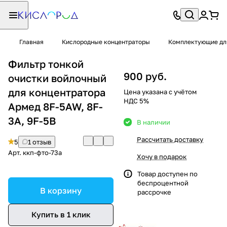
Главная
Кислородные концентраторы
Комплектующие дл
Фильтр тонкой
900 руб.
очистки войлочный
для концентратора
Цена указана с учётом
НДС 5%
Армед 8F-5AW, 8F-
3A, 9F-5B
В наличии
Рассчитать доставку
5
1 отзыв
Арт.
ккп-фто-73а
Хочу в подарок
Товар доступен по
беспроцентной
В корзину
рассрочке
Купить в 1 клик