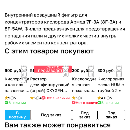
Внутренний воздушный фильтр для
концентраторов кислорода Армед 7F-3A (8F-3A) и
8F-5AW. Фильтр предназначен для предотвращения
попадания пыли и других мелких частиц внутрь
рабочих элементов концентратора.
С этим товаром покупают
СНЯТ С
600 руб.
510 руб.
300 руб.
300 руб.
ПРОИЗВОДСТВА
Кислородна
Раствор
Кислородна
Кислородная
я канюля
дезинфицирующий
я канюля
маска HUM с
назальная 5
(спрей) OXYGEN
назальная 2
трубкой 2 м
м
PLUS, 150 мл.
м
5
5
5
4
Нет в наличии
5
8
4.8
5
В наличии
Нет в наличии
В наличии
В
Под
Под
Под заказ
корзину
заказ
заказ
Вам также может понравиться