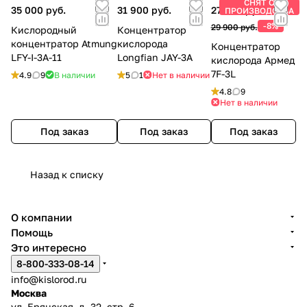
СНЯТ С
35 000 руб.
31 900 руб.
27 600 руб.
ПРОИЗВОДСТВА
-8%
29 900 руб.
Кислородный
Концентратор
концентратор Atmung
кислорода
Концентратор
LFY-I-3A-11
Longfian JAY-3A
кислорода Армед
7F-3L
4.9
9
В наличии
5
1
Нет в наличии
4.8
9
Нет в наличии
Под заказ
Под заказ
Под заказ
Назад к списку
О компании
Помощь
Это интересно
8-800-333-08-14
info@kislorod.ru
Москва
ул. Брянская, д. 32, стр. 6