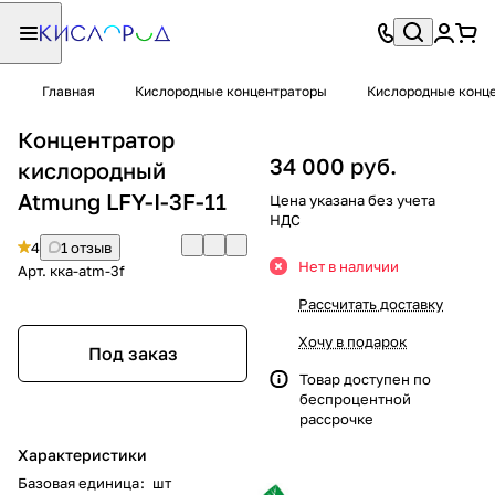
Главная
Кислородные концентраторы
Кислородные конце
Концентратор
34 000 руб.
кислородный
Atmung LFY-I-3F-11
Цена указана без учета
НДС
4
1 отзыв
Нет в наличии
Арт.
кка-atm-3f
Рассчитать доставку
Хочу в подарок
Под заказ
Товар доступен по
беспроцентной
рассрочке
Характеристики
Базовая единица
:
шт