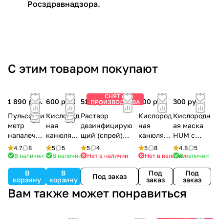
Росздравнадзора.
С этим товаром покупают
СНЯТ С
1 890 руб.
600 руб.
510 руб.
300 руб.
300 руб.
ПРОИЗВОДСТВА
Пульсокси
Кислород
Раствор
Кислород
Кислородн
метр
ная
дезинфицирую
ная
ая маска
напалечны
канюля
щий (спрей)
канюля
HUM с
й
назальна
OXYGEN PLUS,
назальна
трубкой 2
4.7
8
5
5
5
4
5
8
4.8
5
MD300C12
я 5 м
150 мл.
я 2 м
м
В наличии
В наличии
Нет в наличии
Нет в наличии
В наличии
В
В
Под
Под
Под заказ
корзину
корзину
заказ
заказ
Вам также может понравиться