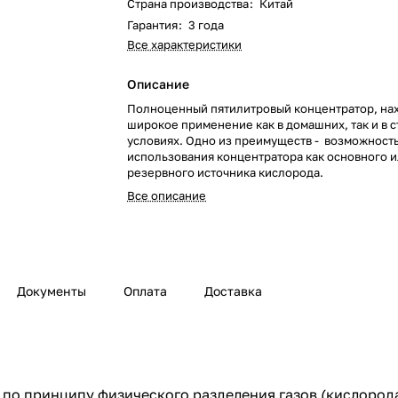
Страна производства
:
Китай
Гарантия
:
3 года
Все характеристики
Описание
Полноценный пятилитровый концентратор, н
широкое применение как в домашних, так и в 
условиях. Одно из преимуществ - возможност
использования концентратора как основного 
резервного источника кислорода.
Все описание
Документы
Оплата
Доставка
по принципу физического разделения газов (кислорода