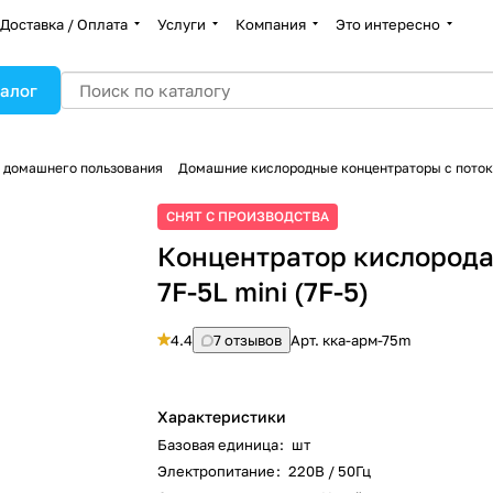
Доставка / Оплата
Услуги
Компания
Это интересно
алог
 домашнего пользования
Домашние кислородные концентраторы с поток
СНЯТ С ПРОИЗВОДСТВА
Концентратор кислород
7F-5L mini (7F-5)
4.4
7 отзывов
Арт.
кка-арм-75m
Характеристики
Базовая единица
:
шт
Электропитание
:
220В / 50Гц