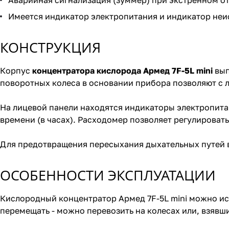
Аварийная сигнализация (зуммер) при экстренном о
Имеется индикатор электропитания и индикатор не
КОНСТРУКЦИЯ
Корпус
концентратора кислорода Армед 7F-5L mini
вып
поворотных колеса в основании прибора позволяют с л
На лицевой панели находятся индикаторы электропита
времени (в часах). Расходомер позволяет регулироват
Для предотвращения пересыхания дыхательных путей в
ОСОБЕННОСТИ ЭКСПЛУАТАЦИИ
Кислородный концентратор Армед 7F-5L mini можно ис
перемещать - можно перевозить на колесах или, взявш