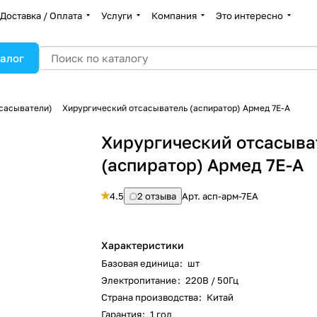
Доставка / Оплата
Услуги
Компания
Это интересно
алог
тсасыватели)
Хирургический отсасыватель (аспиратор) Армед 7E-A
Хирургический отсасыва
(аспиратор) Армед 7E-A
4.5
2 отзыва
Арт.
асп-арм-7EA
Характеристики
Базовая единица
:
шт
Электропитание
:
220В / 50Гц
Страна производства
:
Китай
Гарантия
:
1 год