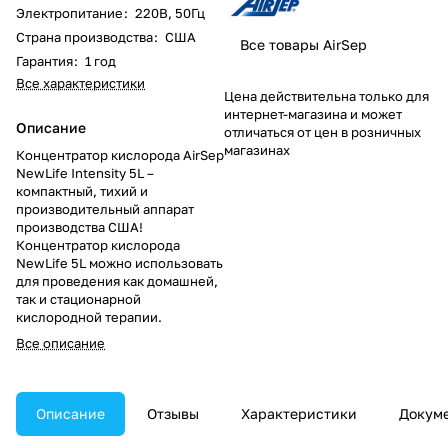
Электропитание
:
220В, 50Гц
Страна производства
:
США
Все товары AirSep
Гарантия
:
1 год
Все характеристики
Цена действительна только для
интернет-магазина и может
Описание
отличаться от цен в розничных
магазинах
Концентратор кислорода AirSep
NewLife Intensity 5L –
компактный, тихий и
производительный аппарат
производства США!
Концентратор кислорода
NewLife 5L можно использовать
для проведения как домашней,
так и стационарной
кислородной терапии.
Все описание
Описание
Отзывы
Характеристики
Докум