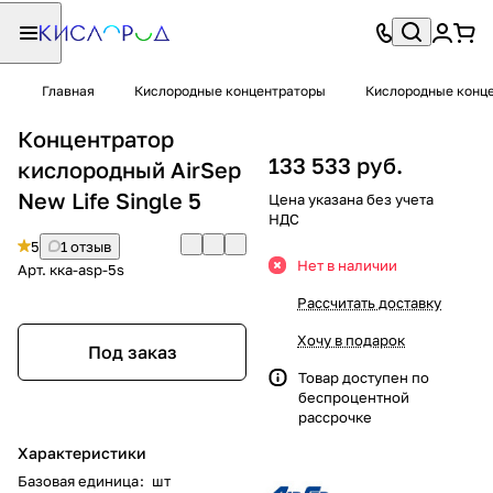
Главная
Кислородные концентраторы
Кислородные конце
Концентратор
133 533 руб.
кислородный AirSep
New Life Single 5
Цена указана без учета
НДС
5
1 отзыв
Нет в наличии
Арт.
кка-asp-5s
Рассчитать доставку
Хочу в подарок
Под заказ
Товар доступен по
беспроцентной
рассрочке
Характеристики
Базовая единица
:
шт