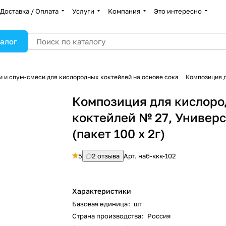
Доставка / Оплата
Услуги
Компания
Это интересно
алог
 и спум-смеси для кислородных коктейлей на основе сока
Композиция д
Композиция для кислор
коктейлей № 27, Универ
(пакет 100 х 2г)
5
2 отзыва
Арт.
наб-ккк-102
Характеристики
Базовая единица
:
шт
Страна производства
:
Россия