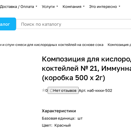
Доставка / Оплата
Услуги
Компания
Это интересно
алог
 и спум-смеси для кислородных коктейлей на основе сока
Композиция д
Композиция для кислор
коктейлей № 21, Иммунн
(коробка 500 х 2г)
0
Нет отзывов
Арт.
наб-ккки-502
Характеристики
Базовая единица
:
шт
Цвет
:
Красный