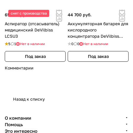
снят с производства
65 000 руб.
44 700 руб.
Аспиратор (отсасыватель)
Аккумуляторная батарея для
медицинский DeVilbiss
кислородного
LCSU3
концентратора DeVilbiss
iGo2
5
1
Нет в наличии
0
0
Нет в наличии
Под заказ
Под заказ
Комментарии
Назад к списку
О компании
Помощь
Это интересно