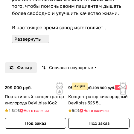
того, чтобы помочь своим пациентам дышать
более свободно и улучшить качество жизни.
В настоящее время завод изготовляет
полную линию прочного медицинского
оборудования, включая кровати, инвалидные
коляски, продукты для профилактик,
дыхательные приборы, а так же
оборудования для реабилитации продукция.
Фильтр
Сначала популярные
Акция
299 000 руб.
99 900 руб.
-9%
109 900 руб.
Портативный концентратор
Концентратор кислородный
кислорода DeVilbiss iGo2
Devilbiss 525 5L
4.3
3
Нет в наличии
5
1
Нет в наличии
Под заказ
Под заказ