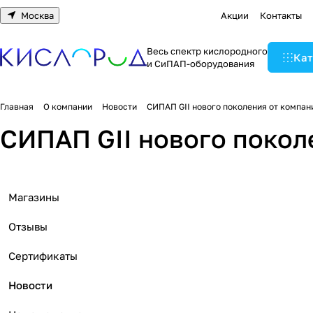
Москва
Акции
Контакты
Весь спектр кислородного
Кат
и СиПАП-оборудования
Главная
О компании
Новости
СИПАП GII нового поколения от компа
СИПАП GII нового покол
Магазины
Отзывы
Сертификаты
Новости