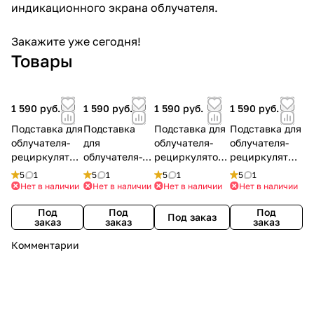
индикационного экрана облучателя.
Закажите уже сегодня!
Товары
1 590 руб.
1 590 руб.
1 590 руб.
1 590 руб.
Подставка для
Подставка
Подставка для
Подставка для
облучателя-
для
облучателя-
облучателя-
рециркулятор
облучателя-
рециркулятора
рециркулятор
а Армед Home
рециркулятор
Армед Home
а Армед Home
5
1
5
1
5
1
5
1
(голубая)
а Армед Home
(оранжевая)
(зеленая)
Нет в наличии
Нет в наличии
Нет в наличии
Нет в наличии
(белая)
Под
Под
Под
Под заказ
заказ
заказ
заказ
Комментарии