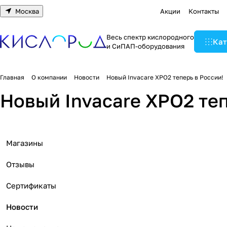
Москва
Акции
Контакты
Весь спектр кислородного
Кат
и СиПАП-оборудования
Главная
О компании
Новости
Новый Invacare XPO2 теперь в России!
Новый Invacare XPO2 теп
Магазины
Отзывы
Сертификаты
Новости