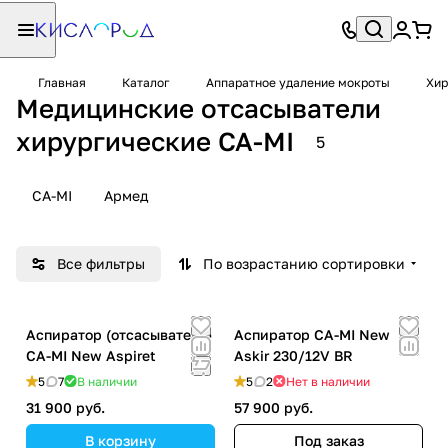
Главная
Каталог
Аппаратное удаление мокроты
Хир
Медицинские отсасыватели
хирургические CA-MI
5
CA-MI
Армед
Все фильтры
По возрастанию сортировки
Аспиратор (отсасыватель)
Аспиратор CA-MI New
CA-MI New Aspiret
Askir 230/12V BR
5
7
В наличии
5
2
Нет в наличии
31 900 руб.
57 900 руб.
В корзину
Под заказ