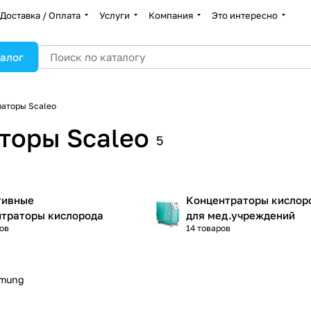
Доставка / Оплата
Услуги
Компания
Это интересно
алог
аторы Scaleo
торы Scaleo
5
тивные
Концентраторы кислор
нтраторы кислорода
для мед.учреждений
ов
14 товаров
tmung