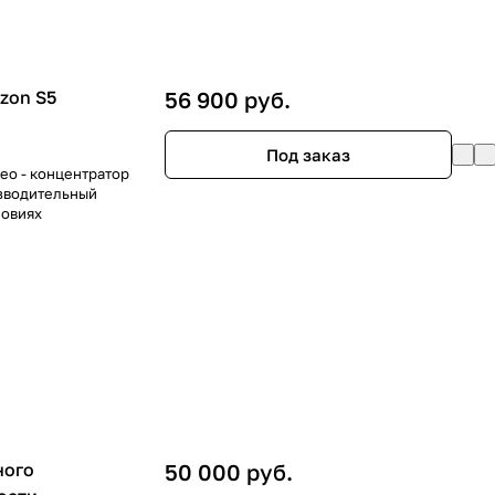
zon S5
56 900 руб.
Под заказ
leo - концентратор
изводительный
ловиях
ного
50 000 руб.