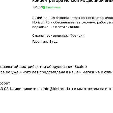
концентратора Horizon P5 двойной емк
0
0
В наличии
Литий-ионная батарея питает концентратор кисл
Horizon P5 и обеспечивает автономную работу ап
подключения к сети питания.
Страна производства
:
Франция
Гарантия
:
1 год
циальный дистрибьютор оборудования Scaleo
caleo уже много лет представлена в нашем магазине и отл
боре?
33 08 14 или пишите на
info@kislorod.ru
и мы ответим на ин