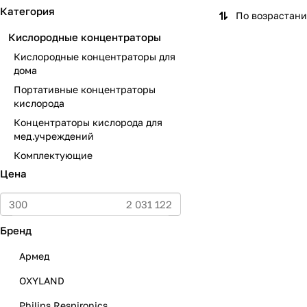
Категория
По возрастан
Кислородные концентраторы
Кислородные концентраторы для
дома
Портативные концентраторы
кислорода
Концентраторы кислорода для
мед.учреждений
Комплектующие
Цена
Бренд
Армед
OXYLAND
Philips Respironics