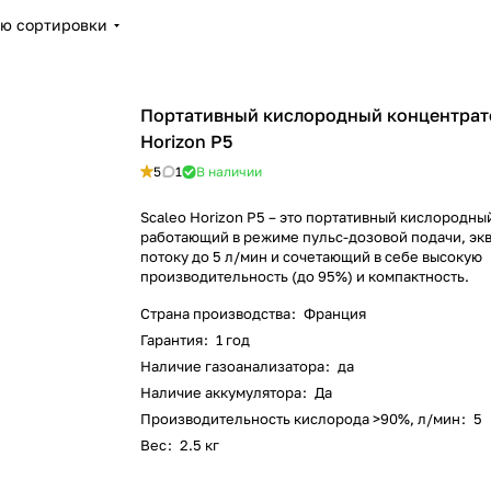
ию сортировки
Портативный кислородный концентрат
Horizon P5
5
1
В наличии
Scaleo Horizon P5 – это портативный кислородны
работающий в режиме пульс-дозовой подачи, эк
потоку до 5 л/мин и сочетающий в себе высокую
производительность (до 95%) и компактность.
Страна производства
:
Франция
Гарантия
:
1 год
Наличие газоанализатора
:
да
Наличие аккумулятора
:
Да
Производительность кислорода >90%, л/мин
:
5
Вес
:
2.5 кг