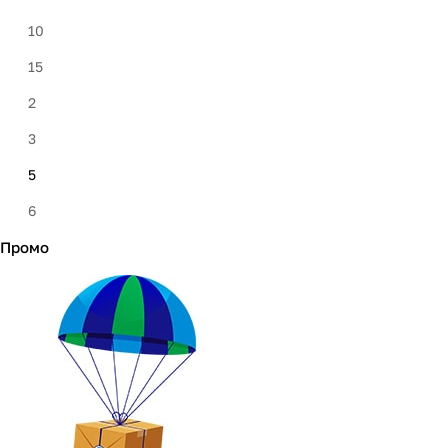
Nidek Medical Products
10
FlexiCare Medical Ltd.
15
DeVilbiss Healthcare LLC
2
Shenyang Canta Medical Tech
3
Longfian
5
Wellgo
6
Stegler
Промо
8