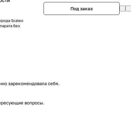
ости
Под заказ
орода Scaleo
парата без
ично зарекомендовала себя.
тересующие вопросы.