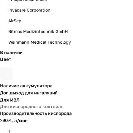
Invacare Corporation
AirSep
Bitmos Medizintechnik GmbH
Weinmann Medical Technology
В наличии
MED-MOS
Цвет
Qingdao Kingon Medical Science
and Technology
Fisher Paykel Healthcare
Наличие аккумулятора
HUM GmbH
Доп.выход для ингаляций
Для ИВЛ
Unomedical
Для кислородного коктейля
Scaleo Medical
Производительность кислорода
>90%, л/мин
Atmung
1