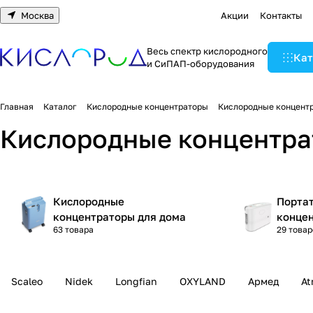
Москва
Акции
Контакты
Весь спектр кислородного
Кат
и СиПАП-оборудования
Главная
Каталог
Кислородные концентраторы
Кислородные концентр
Кислородные концентра
Кислородные
Порта
концентраторы для дома
конце
63 товара
29 товар
Scaleo
Nidek
Longfian
OXYLAND
Армед
A