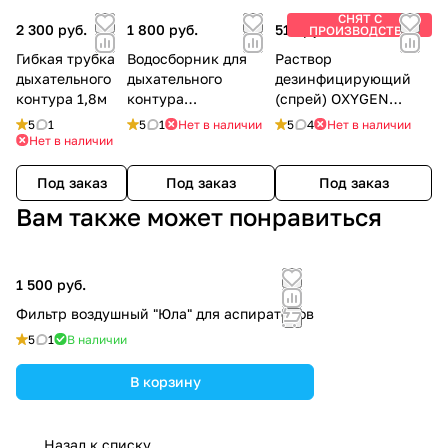
СНЯТ С
2 300 руб.
1 800 руб.
510 руб.
ПРОИЗВОДСТВА
Гибкая трубка
Водосборник для
Раствор
дыхательного
дыхательного
дезинфицирующий
контура 1,8м
контура
(спрей) OXYGEN
откашливателя
PLUS, 150 мл.
5
1
5
1
Нет в наличии
5
4
Нет в наличии
Нет в наличии
Под заказ
Под заказ
Под заказ
Вам также может понравиться
1 500 руб.
Фильтр воздушный "Юла" для аспираторов
5
1
В наличии
В корзину
Назад к списку