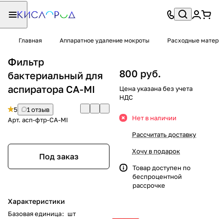
Главная
Аппаратное удаление мокроты
Расходные матер
Фильтр
800 руб.
бактериальный для
аспиратора CA-MI
Цена указана без учета
НДС
5
1 отзыв
Нет в наличии
Арт.
асп-фтр-CA-MI
Рассчитать доставку
Хочу в подарок
Под заказ
Товар доступен по
беспроцентной
рассрочке
Характеристики
Базовая единица
:
шт