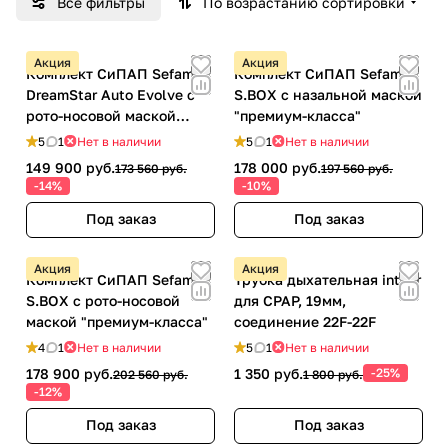
Все фильтры
По возрастанию сортировки
Акция
Акция
Комплект СиПАП Sefam
Комплект СиПАП Sefam
DreamStar Auto Evolve с
S.BOX с назальной маской
рото-носовой маской
"премиум-класса"
"премиум-класса"
5
1
Нет в наличии
5
1
Нет в наличии
149 900 руб.
178 000 руб.
173 560 руб.
197 560 руб.
-14%
-10%
Под заказ
Под заказ
Акция
Акция
Комплект СиПАП Sefam
Трубка дыхательная int'Air
S.BOX с рото-носовой
для CPAP, 19мм,
маской "премиум-класса"
соединение 22F-22F
4
1
Нет в наличии
5
1
Нет в наличии
178 900 руб.
1 350 руб.
-25%
202 560 руб.
1 800 руб.
-12%
Под заказ
Под заказ