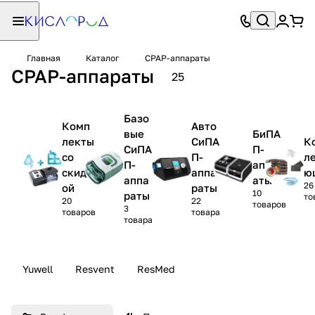
Главная
Каталог
CPAP-аппараты
CPAP-аппараты
25
Базо
Комп
Авто
вые
БиПА
лекты
СиПА
К
СиПА
П-
со
П-
л
П-
аппар
скидк
аппа
ю
аппа
аты
26
ой
раты
10
раты
то
20
22
товаров
3
товаров
товара
товара
Yuwell
Resvent
ResMed